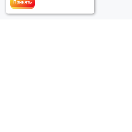
Принять
График работы службы поддержки
:
Пн-вс: с 10:00 до 20:00
Служба поддержки
:
support@chinect.ru
Контакты
: