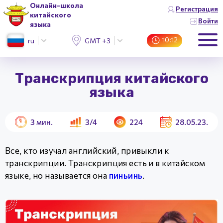
Онлайн-школа
Регистрация
китайского
Войти
языка
10:12
ru
GMT +3 (Москва)
Транскрипция китайского
языка
3
мин.
3/4
224
28.05.23.
Все, кто изучал английский, привыкли к
транскрипции. Транскрипция есть и в китайском
языке, но называется она
пиньинь
.