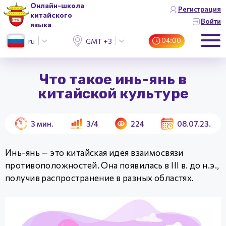
Онлайн-школа
Регистрация
китайского
Войти
языка
04:00
ru
GMT +3 (Москва)
Что такое инь-янь в
китайской культуре
3
мин.
3/4
224
08.07.23.
Инь-янь — это китайская идея взаимосвязи
противоположностей. Она появилась в III в. до н.э.,
получив распространение в разных областях.