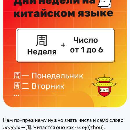
Нам по-прежнему нужно знать числа и само слово
неделя
— 周. Читается оно как
чжоу
(zhōu).