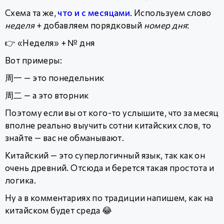
Схема та же,
что и с месяцами
. Используем слово
неделя
+ добавляем порядковый
номер дня
:
👉 «Неделя» + № дня
Вот примеры:
周一 — это понедельник
周二 — а это вторник
Поэтому если вы от кого-то услышите, что за месяц
вполне реально выучить сотни китайских слов, то
знайте — вас не обманывают.
Китайский — это суперлогичный язык, так как он
очень древний. Отсюда и берется такая простота и
логика.
Ну а в комментариях по традиции напишем, как на
китайском будет среда 😂